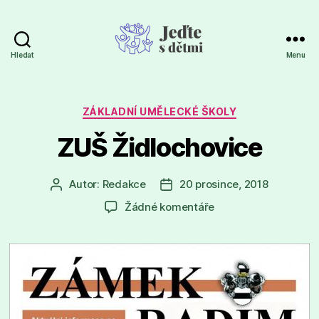
Hledat
Menu
Jeďte
s
dětmi
Rubriky
ZÁKLADNÍ UMĚLECKÉ ŠKOLY
ZUŠ Židlochovice
Autor:
Redakce
20 prosince, 2018
Autor
Datum
příspěvku
příspěvku
u
Žádné komentáře
textu
s
názvem
ZUŠ
Židlochovice