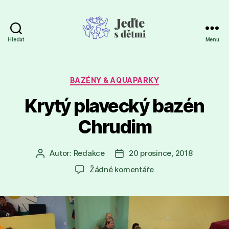
Hledat
Menu
Jeďte
s
dětmi
Rubriky
BAZÉNY & AQUAPARKY
Krytý plavecký bazén
Chrudim
Autor:
Redakce
20 prosince, 2018
Autor
Datum
příspěvku
příspěvku
u
Žádné komentáře
textu
s
názvem
Krytý
plavecký