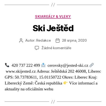
Rubriky
SKIAREÁLY & VLEKY
Ski Ještěd
Autor:
Redakce
28 srpna, 2020
Autor
Datum
příspěvku
příspěvku
u
Žádné komentáře
textu
s
názvem
420 737 222 499
cerovsky@jested-ski.cz
Ski
www.skijested.cz Adresa: Ještědská 202 46008, Liberec
Ještěd
GPS: 50.73783611, 15.01150722 Okres: Liberec Kraj:
Liberecký Země: Česká republika
Více informací a
aktuality na oficiálním webu