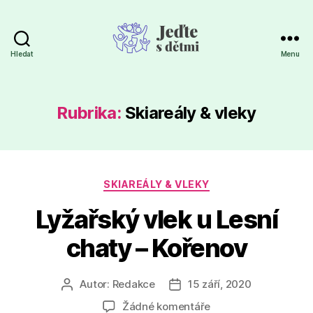
Hledat
Menu
Jeďte
s
dětmi
Rubrika:
Skiareály & vleky
Rubriky
SKIAREÁLY & VLEKY
Lyžařský vlek u Lesní
chaty – Kořenov
Autor:
Redakce
15 září, 2020
Autor
Datum
příspěvku
příspěvku
u
Žádné komentáře