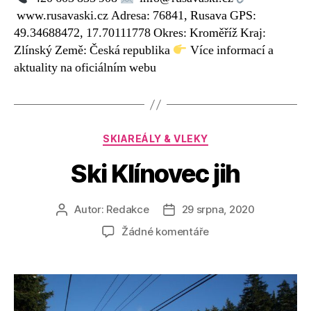
www.rusavaski.cz Adresa: 76841, Rusava GPS:
49.34688472, 17.70111778 Okres: Kroměříž Kraj:
Zlínský Země: Česká republika
Více informací a
aktuality na oficiálním webu
Rubriky
SKIAREÁLY & VLEKY
Ski Klínovec jih
Autor:
Redakce
29 srpna, 2020
Autor
Datum
příspěvku
příspěvku
u
Žádné komentáře
textu
s
názvem
Ski
Klínovec