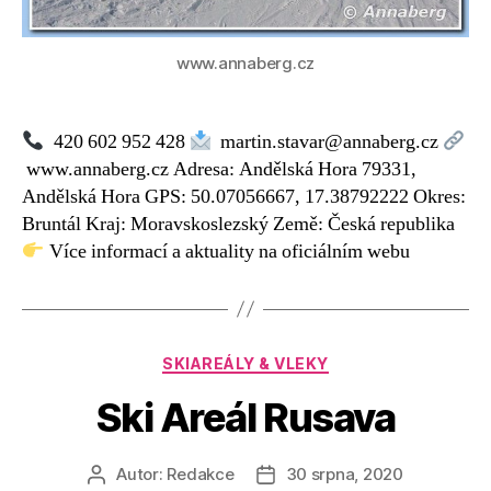
www.annaberg.cz
420 602 952 428
martin.stavar@annaberg.cz
www.annaberg.cz Adresa: Andělská Hora 79331,
Andělská Hora GPS: 50.07056667, 17.38792222 Okres:
Bruntál Kraj: Moravskoslezský Země: Česká republika
Více informací a aktuality na oficiálním webu
Rubriky
SKIAREÁLY & VLEKY
Ski Areál Rusava
Autor:
Redakce
30 srpna, 2020
Autor
Datum