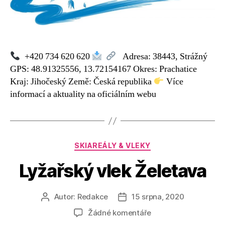
+420 734 620 620
Adresa: 38443, Strážný
GPS: 48.91325556, 13.72154167 Okres: Prachatice
Kraj: Jihočeský Země: Česká republika
Více
informací a aktuality na oficiálním webu
Rubriky
SKIAREÁLY & VLEKY
Lyžařský vlek Želetava
Autor:
Redakce
15 srpna, 2020
Autor
Datum
příspěvku
příspěvku
u
Žádné komentáře
textu