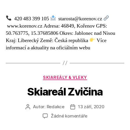
textu
s
názvem
420 483 399 105
starosta@korenov.cz
Lyžařský
www.korenov.cz Adresa: 46849, Kořenov GPS:
vlek
50.763775, 15.37685806 Okres: Jablonec nad Nisou
u
Kraj: Liberecký Země: Česká republika
Více
Lesní
informací a aktuality na oficiálním webu
chaty
–
Kořenov
Rubriky
SKIAREÁLY & VLEKY
Skiareál Zvičina
Autor:
Redakce
13 září, 2020
Autor
Datum
příspěvku
příspěvku
u
Žádné komentáře
textu
s