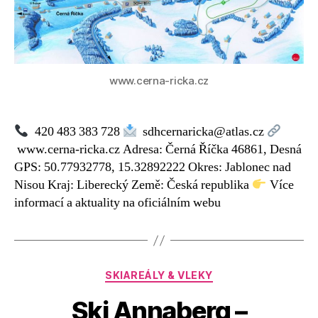
www.cerna-ricka.cz
420 483 383 728
sdhcernaricka@atlas.cz
www.cerna-ricka.cz Adresa: Černá Říčka 46861, Desná
GPS: 50.77932778, 15.32892222 Okres: Jablonec nad
Nisou Kraj: Liberecký Země: Česká republika
Více
informací a aktuality na oficiálním webu
Rubriky
SKIAREÁLY & VLEKY
Ski Annaberg –