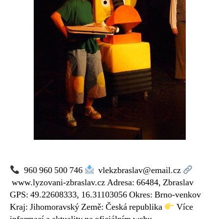
960 960 500 746
vlekzbraslav@email.cz
www.lyzovani-zbraslav.cz Adresa: 66484, Zbraslav
GPS: 49.22608333, 16.31103056 Okres: Brno-venkov
Kraj: Jihomoravský Země: Česká republika
Více