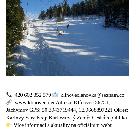
jih
420 602 352 579
klinoveclanovka@seznam.cz
www.klinovec.net Adresa: Klínovec 36251,
Jáchymov GPS: 50.3943719444, 12.9668897221 Okres:
Karlovy Vary Kraj: Karlovarský Země: Česká republika
Více informací a aktuality na oficiálním webu