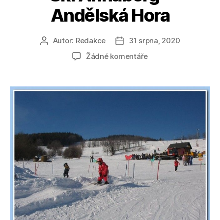
Andělská Hora
Autor:
Redakce
31 srpna, 2020
Autor
Datum
příspěvku
příspěvku
u
Žádné komentáře
textu
s
názvem
Ski
Annaberg
–
Andělská
Hora