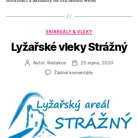
informací a aktuality na oficiálním webu
Rubriky
SKIAREÁLY & VLEKY
Lyžařské vleky Strážný
Autor:
Redakce
25 srpna, 2020
Autor
Datum
příspěvku
příspěvku
u
Žádné komentáře
textu
s
názvem
Lyžařské
vleky
Strážný