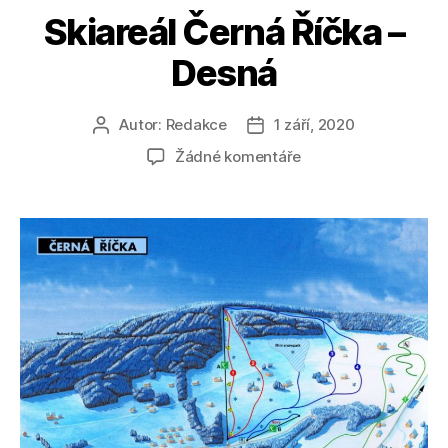
Skiareál Černá Říčka –
Desná
Autor:
Redakce
1 září, 2020
Autor
Datum
příspěvku
příspěvku
u
Žádné komentáře
textu
s
názvem
Skiareál
Černá
Říčka
–
Desná