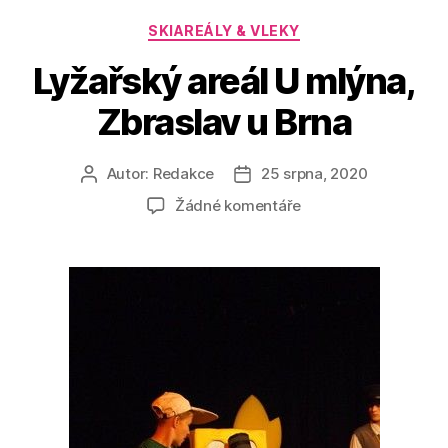
Rubriky
SKIAREÁLY & VLEKY
Lyžařský areál U mlýna,
Zbraslav u Brna
Autor:
Redakce
25 srpna, 2020
Autor
Datum
příspěvku
příspěvku
u
Žádné komentáře
textu
s
názvem
Lyžařský
areál
U
mlýna,
Zbraslav
u
Brna