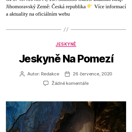
Jihomoravský Země: Česká republika
Více informací
a aktuality na oficiálním webu
Rubriky
JESKYNĚ
Jeskyně Na Pomezí
Autor:
Redakce
26 července, 2020
Autor
Datum
příspěvku
příspěvku
u
Žádné komentáře
textu
s
názvem
Jeskyně
Na
Pomezí