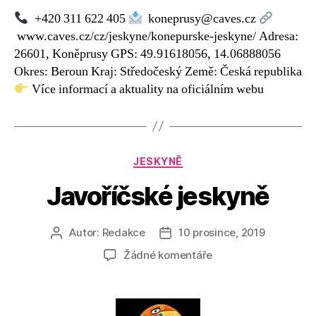
+420 311 622 405
koneprusy@caves.cz
www.caves.cz/cz/jeskyne/konepurske-jeskyne/ Adresa:
26601, Koněprusy GPS: 49.91618056, 14.06888056
Okres: Beroun Kraj: Středočeský Země: Česká republika
Více informací a aktuality na oficiálním webu
Rubriky
JESKYNĚ
Javoříčské jeskyně
Autor:
Redakce
10 prosince, 2019
Autor
Datum
příspěvku
příspěvku
u
Žádné komentáře
textu
s
názvem