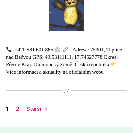
aragonitové
jeskyně
+420 581 601 866
Adresa: 75301, Teplice
nad Bečvou GPS: 49.53111111, 17.74527778 Okres:
Přerov Kraj: Olomoucký Země: Česká republika
Více informací a aktuality na oficiálním webu
Navigace
1
2
Starší
→
pro
příspěvky