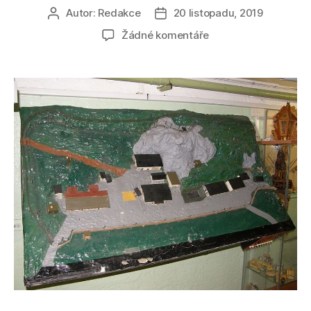
Autor:
Redakce
20 listopadu, 2019
Autor
Datum
příspěvku
příspěvku
u
Žádné komentáře
textu
s
názvem
Jeskyně
Výpustek