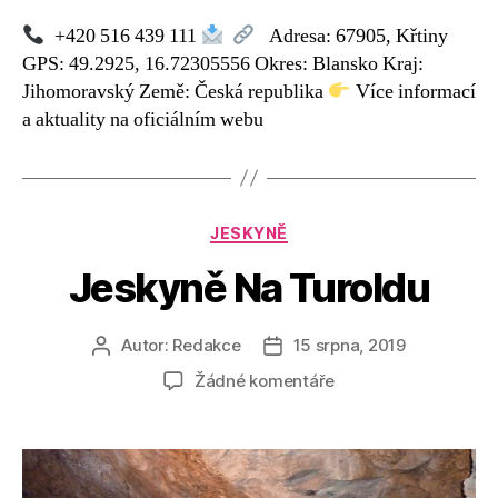
+420 516 439 111
Adresa: 67905, Křtiny
GPS: 49.2925, 16.72305556 Okres: Blansko Kraj:
Jihomoravský Země: Česká republika
Více informací
a aktuality na oficiálním webu
Rubriky
JESKYNĚ
Jeskyně Na Turoldu
Autor:
Redakce
15 srpna, 2019
Autor
Datum
příspěvku
příspěvku
u
Žádné komentáře
textu
s
názvem
Jeskyně