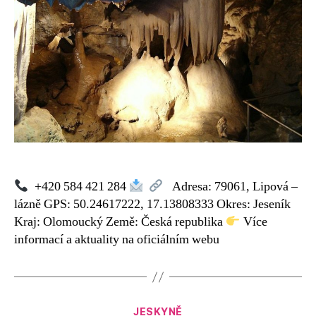
+420 584 421 284
Adresa: 79061, Lipová –
lázně GPS: 50.24617222, 17.13808333 Okres: Jeseník
Kraj: Olomoucký Země: Česká republika
Více
informací a aktuality na oficiálním webu
Rubriky
JESKYNĚ