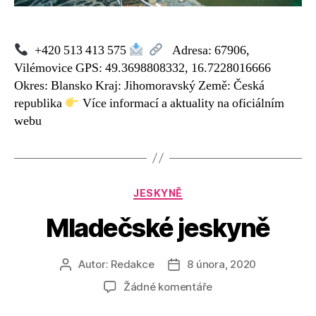
+420 513 413 575
Adresa: 67906,
Vilémovice GPS: 49.3698808332, 16.7228016666
Okres: Blansko Kraj: Jihomoravský Země: Česká
republika
Více informací a aktuality na oficiálním
webu
Rubriky
JESKYNĚ
Mladečské jeskyně
Autor:
Redakce
8 února, 2020
Autor
Datum
příspěvku
příspěvku
u
Žádné komentáře
textu