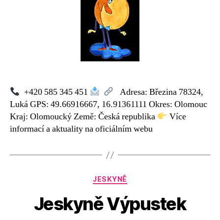
Javoříčské
jeskyně
+420 585 345 451
Adresa: Březina 78324,
Luká GPS: 49.66916667, 16.91361111 Okres: Olomouc
Kraj: Olomoucký Země: Česká republika
Více
informací a aktuality na oficiálním webu
Rubriky
JESKYNĚ
Jeskyně Výpustek