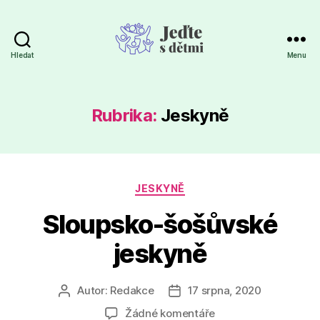
Hledat
Menu
Jeďte
s
dětmi
Rubrika:
Jeskyně
Rubriky
JESKYNĚ
Sloupsko-šošůvské
jeskyně
Autor:
Redakce
17 srpna, 2020
Autor
Datum
příspěvku
příspěvku
u
Žádné komentáře