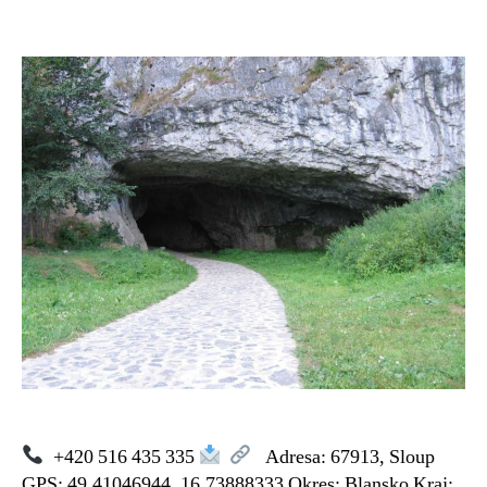
textu
s
názvem
Sloupsko-
šošůvské
jeskyně
+420 516 435 335
Adresa: 67913, Sloup
GPS: 49.41046944, 16.73888333 Okres: Blansko Kraj: