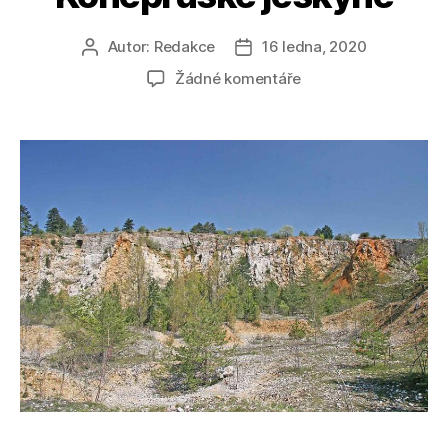
Autor:
Redakce
16 ledna, 2020
Autor
Datum
příspěvku
příspěvku
u
Žádné komentáře
textu
s
názvem
Koněpruské
jeskyně