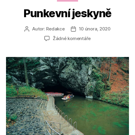
Punkevní jeskyně
Autor:
Redakce
10 února, 2020
Autor
Datum
příspěvku
příspěvku
u
Žádné komentáře
textu
s
názvem
Punkevní
jeskyně