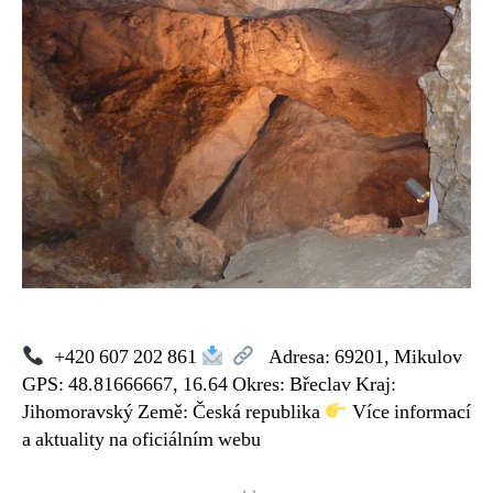
Na
Turoldu
+420 607 202 861
Adresa: 69201, Mikulov
GPS: 48.81666667, 16.64 Okres: Břeclav Kraj:
Jihomoravský Země: Česká republika
Více informací
a aktuality na oficiálním webu