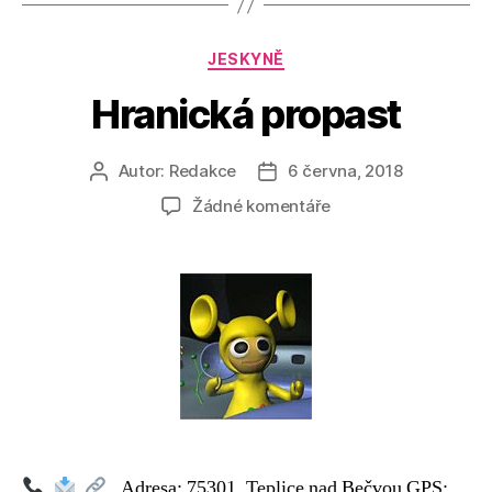
Rubriky
JESKYNĚ
Hranická propast
Autor:
Redakce
6 června, 2018
Autor
Datum
příspěvku
příspěvku
u
Žádné komentáře
textu
s
názvem
Hranická
propast
Adresa: 75301, Teplice nad Bečvou GPS: