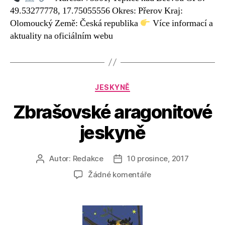
49.53277778, 17.75055556 Okres: Přerov Kraj:
Olomoucký Země: Česká republika
Více informací a
aktuality na oficiálním webu
Rubriky
JESKYNĚ
Zbrašovské aragonitové
jeskyně
Autor:
Redakce
10 prosince, 2017
Autor
Datum
příspěvku
příspěvku
u
Žádné komentáře
textu
s
názvem
Zbrašovské