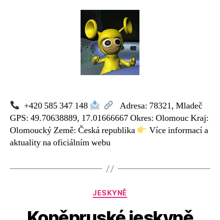
s
názvem
Mladečské
jeskyně
+420 585 347 148
Adresa: 78321, Mladeč
GPS: 49.70638889, 17.01666667 Okres: Olomouc Kraj:
Olomoucký Země: Česká republika
Více informací a
aktuality na oficiálním webu
Rubriky
JESKYNĚ
Koněpruské jeskyně