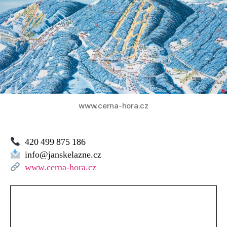
Svoboda
nad
Úpou
www.cerna-hora.cz
420 499 875 186
info@janskelazne.cz
www.cerna-hora.cz