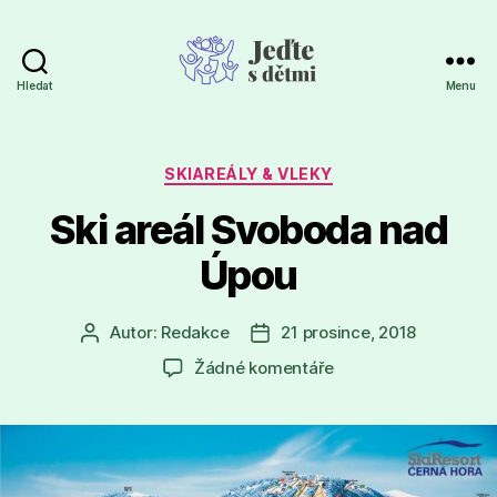
Hledat
Menu
Jeďte
s
dětmi
Rubriky
SKIAREÁLY & VLEKY
Ski areál Svoboda nad
Úpou
Autor:
Redakce
21 prosince, 2018
Autor
Datum
příspěvku
příspěvku
u
Žádné komentáře
textu
s
názvem
Ski
areál