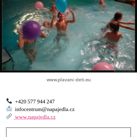
www.plavani-deti.eu
+420 577 944 247
infocentrum@napajedla.cz
www.napajedla.cz