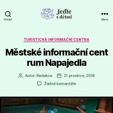
Hledat
Menu
Jeďte
s
dětmi
Rubriky
TURISTICKÁ INFORMAČNÍ CENTRA
Městské informační cent
rum Napajedla
Autor:
Redakce
21 prosince, 2018
Autor
Datum
příspěvku
příspěvku
u
Žádné komentáře
textu
s
názvem
Městské informační 