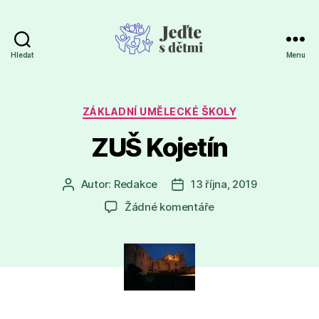
Hledat
Menu
Jeďte
s
dětmi
Rubriky
ZÁKLADNÍ UMĚLECKÉ ŠKOLY
ZUŠ Kojetín
Autor:
Redakce
13 října, 2019
Autor
Datum
příspěvku
příspěvku
u
Žádné komentáře
textu
s
názvem
ZUŠ
Kojetín