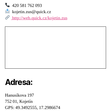
420 581 762 093
kojetin.zus@quick.cz
http://web.quick.cz/kojetin.zus
Adresa:
Hanusíkova 197
752 01, Kojetín
GPS: 49.3492555, 17.2986674