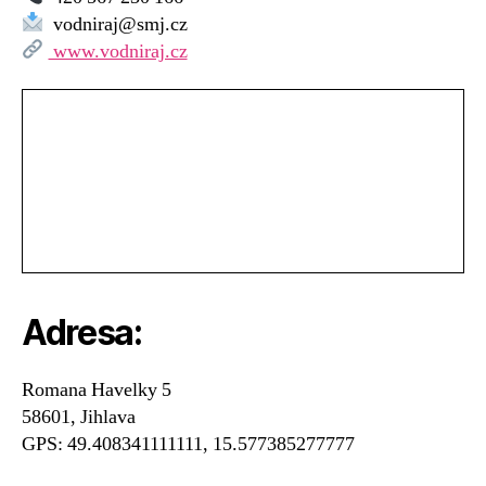
–
vodniraj@smj.cz
Vodní
www.vodniraj.cz
ráj
Adresa:
Romana Havelky 5
58601, Jihlava
GPS: 49.408341111111, 15.577385277777