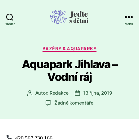
Hledat
Menu
Jeďte
s
dětmi
Rubriky
BAZÉNY & AQUAPARKY
Aquapark Jihlava –
Vodní ráj
Autor:
Redakce
13 října, 2019
Autor
Datum
příspěvku
příspěvku
u
Žádné komentáře
textu
s
názvem
Aquapark
Jihlava
420 567 230 166