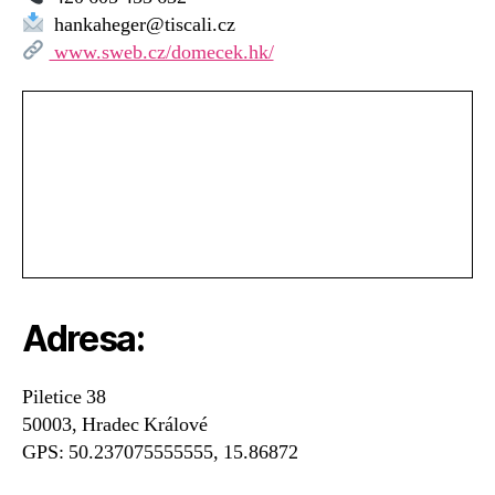
–
hankaheger@tiscali.cz
MC
www.sweb.cz/domecek.hk/
Domeček
Adresa:
Piletice 38
50003, Hradec Králové
GPS: 50.237075555555, 15.86872