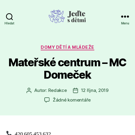
Hledat
Menu
Jeďte
s
dětmi
Rubriky
DOMY DĚTÍ A MLÁDEŽE
Mateřské centrum – MC
Domeček
Autor:
Redakce
12 října, 2019
Autor
Datum
příspěvku
příspěvku
u
Žádné komentáře
textu
s
názvem
Mateřské
centrum
420 605 453 632