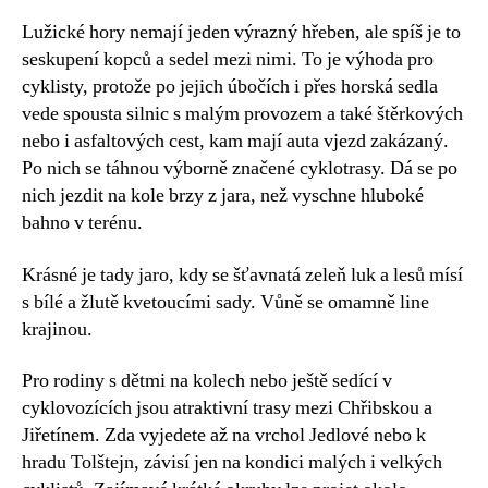
Lužické hory nemají jeden výrazný hřeben, ale spíš je to
seskupení kopců a sedel mezi nimi. To je výhoda pro
cyklisty, protože po jejich úbočích i přes horská sedla
vede spousta silnic s malým provozem a také štěrkových
nebo i asfaltových cest, kam mají auta vjezd zakázaný.
Po nich se táhnou výborně značené cyklotrasy. Dá se po
nich jezdit na kole brzy z jara, než vyschne hluboké
bahno v terénu.
Krásné je tady jaro, kdy se šťavnatá zeleň luk a lesů mísí
s bílé a žlutě kvetoucími sady. Vůně se omamně line
krajinou.
Pro rodiny s dětmi na kolech nebo ještě sedící v
cyklovozících jsou atraktivní trasy mezi Chřibskou a
Jiřetínem. Zda vyjedete až na vrchol Jedlové nebo k
hradu Tolštejn, závisí jen na kondici malých i velkých