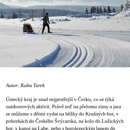
na
pestré
výlety
v
Ústeckém
kraji
Autor: Kuba Turek
Ústecký kraj je snad nejpestřejší v Česku, co se týká
outdoorových aktivit. Právě teď na přelomu zimy a jara
se můžeme s dětmi vydat na běžky do Krušných hor, v
pohorkách do Českého Švýcarska, na kolo do Lužických
hor, v kanoi na Labe, nebo s horolezeckým lanem do