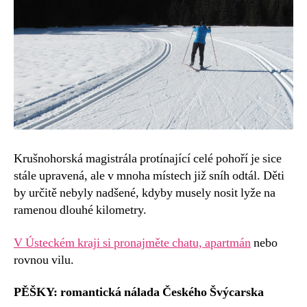
Krušnohorská magistrála protínající celé pohoří je sice
stále upravená, ale v mnoha místech již sníh odtál. Děti
by určitě nebyly nadšené, kdyby musely nosit lyže na
ramenou dlouhé kilometry.
V Ústeckém kraji si pronajměte chatu, apartmán
nebo
rovnou vilu.
PĚŠKY: romantická nálada Českého Švýcarska