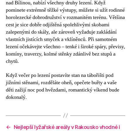
nad Bílinou, nabízí všechny druhy lezení. Když
pominete extrémně těžké výstupy, můžete si užít rodinné
horolezecké dobrodružství v rozmanitém terénu. Většina
cest je sice dobře odjištěná spolehlivými skobami
zalepenými do skály, ale zároveň vyžaduje zakládání
vlastních jistících smyček a vklíněnců. Při samotném
lezení očekávejte všechno – tenké i široké spáry, převisy,
komíny, traverzy, kolmé stěnky zdánlivě bez stupů a
chytů.
Když večer po lezení postavíte stan na tábořišti pod
jižními stěnami, rozděláte oheň, opečete buřty a vaše
děti zažijí noc pod hvězdami, romantický víkend bude
dokonalý.
←
Nejlepší lyžařské areály v Rakousko vhodné i