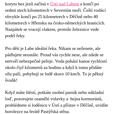
koryto bez jezů začíná v
Ústí nad Labem
a končí po
sedmi stech kilometrech v Severním moři. Čeští vodáci
obvykle končí po 25 kilometrech v Děčíně nebo 40
kilometrech v Hřensku na česko-německých hranicích.
Nazpátek se vracejí vlakem, protože železnice vede
podél řeky.
Pro děti je Labe ideální řeka. Nikam se neženete, ale
pádlujete neustále. Proud vás rychle nese, ale nikde se
netvoří nebezpečné peřeje. Voda pohání kanoe rychlostí
okolo čtyř kilometrů za hodinu a když k tomu přidáte
sílu paží, pohybují se lodě skoro 10 km/h. To je pěkný
švuňk!
Když máte štěstí, potkáte osobní parník nebo nákladní
loď, pozorujete osamělé volavky a hejna kormoránů,
prohlédnete si loděnice v Ústí a přístav v Děčíně, uvidíte
horolezce na ferátě Pastýřská stěna.