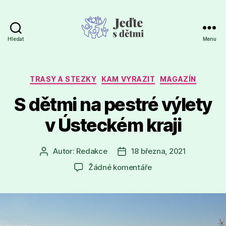
Hledat
Menu
Jeďte
s
dětmi
Rubriky
TRASY A STEZKY
KAM VYRAZIT
MAGAZÍN
S dětmi na pestré výlety
v Ústeckém kraji
Autor:
Redakce
18 března, 2021
Autor
Datum
příspěvku
příspěvku
u
Žádné komentáře
textu
s
názvem
S
dětmi