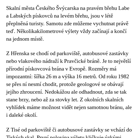
Skalní města Českého Švýcarska na pravém břehu Labe
a Labských pískovců na levém břehu, jsou v létě
přeplněná turisty. Samotu zde můžeme vychutnat právě
teď. Několikakilometrové výlety vždy začínají a končí
na jednom místě.
Z Hřenska se chodí od parkoviště, autobusové zastávky
nebo vlakového nádraží k Pravčické bráně. Je to největší
přírodní pískovcová brána v Evropě. Rozměry má
impozantní: šířka 26 m a výška 16 metrů. Od roku 1982
se přes ní nesmí chodit, protože geologové se obávají
jejího zhroucení. Nedokážou ale odhadnout, zda se tak
stane brzy, nebo až za stovky let. Z okolních skalních
vyhlídek máme možnost vidět nejen samotnou bránu, ale
i daleké okolí.
Z Tisé od parkoviště či autobusové zastávky se vchází do
Tiských skal. První polovina výletu kličkuje úzkými