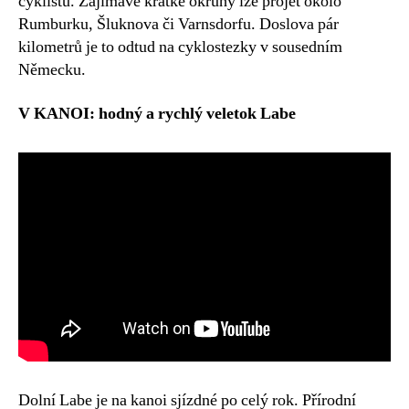
cyklistů. Zajímavé krátké okruhy lze projet okolo
Rumburku, Šluknova či Varnsdorfu. Doslova pár
kilometrů je to odtud na cyklostezky v sousedním
Německu.
V KANOI: hodný a rychlý veletok Labe
Dolní Labe je na kanoi sjízdné po celý rok. Přírodní