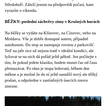
Středohoří. Záleží jenom na předpovědi počasí, kam
vyrazíte o víkendu.
BĚŽKY: poslední záchvěvy zimy v Krušných horách
Na běžky se vydáte na Klínovec, na Cínovec, nebo na
Moldavu. Vše je dobře dostupné autem, případně
autobusem. Do stop se nastupuje rovnou z parkovišť.
Teď na jaře sice už nejsou tratě v ideální kondici, ale
lyžovat se na nich dá pořád ještě pěkně. Jen počítejte s
tím, že pokud jedete klasiku, budete muset čas od času
přemazávat. Po ránu je stopa ledovatá, během dne
měkne a je možné že do ní ještě nasněží nový ale těžký
prašan, a odpoledne v zastíněných úsecích znovu
zmrzne.