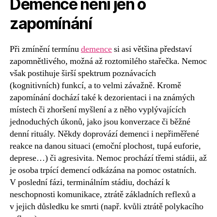
Demence není jen o
zapomínání
Při zmínění termínu
demence
si asi většina představí
zapomnětlivého, možná až roztomilého stařečka. Nemoc
však postihuje širší spektrum poznávacích
(kognitivních) funkcí, a to velmi závažně. Kromě
zapomínání dochází také k dezorientaci i na známých
místech či zhoršení myšlení a z něho vyplývajících
jednoduchých úkonů, jako jsou konverzace či běžné
denní rituály. Někdy doprovází demenci i nepřiměřené
reakce na danou situaci (emoční plochost, tupá euforie,
deprese…) či agresivita. Nemoc prochází třemi stádii, až
je osoba trpící demencí odkázána na pomoc ostatních.
V poslední fázi, terminálním stádiu, dochází k
neschopnosti komunikace, ztrátě základních reflexů a
v jejich důsledku ke smrti (např. kvůli ztrátě polykacího