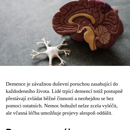
Demence
nemá
být
běžnou
součástí
stáří.
Prevence
je
však
obtížná
Demence je závažnou duševní poruchou zasahující do
každodenního života. Lidé trpící demencí totiž postupně
přestávají zvládat běžné činnosti a neobejdou se bez
pomoci ostatních. Nemoc bohužel nelze zcela vyléčit,
ale včasná léčba umožňuje projevy alespoň oddálit.