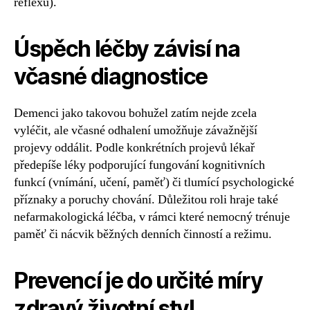
reflexu).
Úspěch léčby závisí na
včasné diagnostice
Demenci jako takovou bohužel zatím nejde zcela
vyléčit, ale včasné odhalení umožňuje závažnější
projevy oddálit. Podle konkrétních projevů lékař
předepíše léky podporující fungování kognitivních
funkcí (vnímání, učení, paměť) či tlumící psychologické
příznaky a poruchy chování. Důležitou roli hraje také
nefarmakologická léčba, v rámci které nemocný trénuje
paměť či nácvik běžných denních činností a režimu.
Prevencí je do určité míry
zdravý životní styl