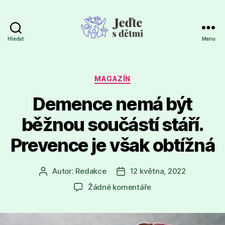
Hledat
Menu
Jeďte
s
dětmi
Rubriky
MAGAZÍN
Demence nemá být
běžnou součástí stáří.
Prevence je však obtížná
Autor:
Redakce
12 května, 2022
Autor
Datum
příspěvku
příspěvku
u
Žádné komentáře
textu
s
názvem