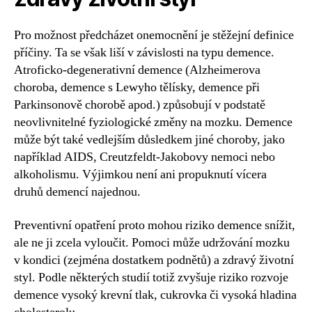
Pro možnost předcházet onemocnění je stěžejní definice
příčiny. Ta se však liší v závislosti na typu demence.
Atroficko-degenerativní demence (Alzheimerova
choroba, demence s Lewyho tělísky, demence při
Parkinsonově chorobě apod.) způsobují v podstatě
neovlivnitelné fyziologické změny na mozku. Demence
může být také vedlejším důsledkem jiné choroby, jako
například AIDS, Creutzfeldt-Jakobovy nemoci nebo
alkoholismu. Výjimkou není ani propuknutí vícera
druhů demencí najednou.
Preventivní opatření proto mohou riziko demence snížit,
ale ne ji zcela vyloučit. Pomoci může udržování mozku
v kondici (zejména dostatkem podnětů) a zdravý životní
styl. Podle některých studií totiž zvyšuje riziko rozvoje
demence vysoký krevní tlak, cukrovka či vysoká hladina