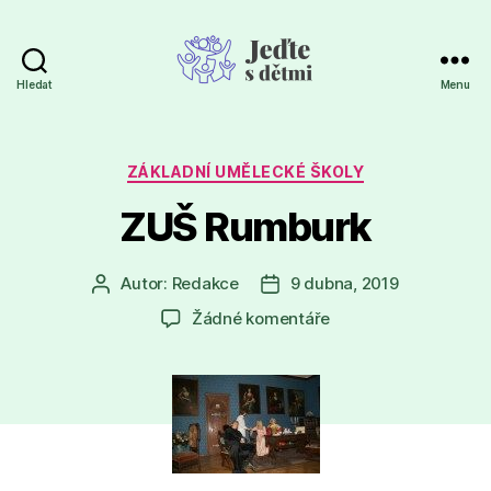
Hledat
Menu
Jeďte
s
dětmi
Rubriky
ZÁKLADNÍ UMĚLECKÉ ŠKOLY
ZUŠ Rumburk
Autor:
Redakce
9 dubna, 2019
Autor
Datum
příspěvku
příspěvku
u
Žádné komentáře
textu
s
názvem
ZUŠ
Rumburk