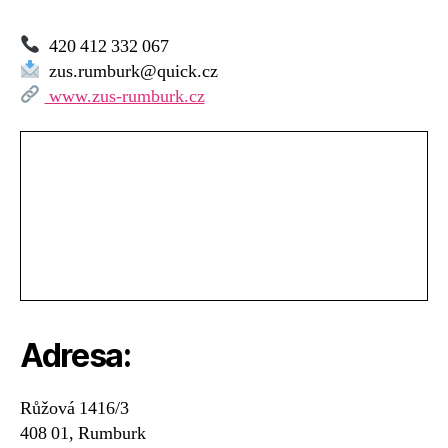
420 412 332 067
zus.rumburk@quick.cz
www.zus-rumburk.cz
Adresa:
Růžová 1416/3
408 01, Rumburk