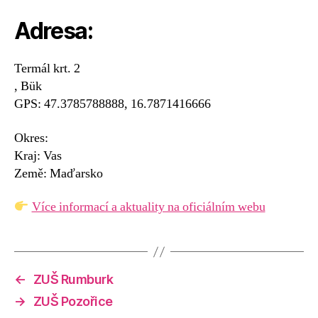
Adresa:
Termál krt. 2
, Bük
GPS: 47.3785788888, 16.7871416666
Okres:
Kraj: Vas
Země: Maďarsko
Více informací a aktuality na oficiálním webu
←
ZUŠ Rumburk
→
ZUŠ Pozořice