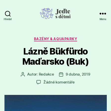
Hledat
Menu
Jeďte
s
dětmi
Rubriky
BAZÉNY & AQUAPARKY
Lázně Bükfürdo
Maďarsko (Buk)
Autor:
Redakce
9 dubna, 2019
Autor
Datum
příspěvku
příspěvku
u
Žádné komentáře
textu
s
názvem
Lázně
Bükfürdo