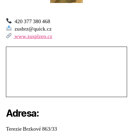
Terezie
Brzkové
420 377 380 468
zusbrz@quick.cz
www.zusplzen.cz
Adresa:
Terezie Brzkové 863/33