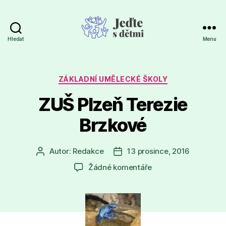
Hledat
Menu
Jeďte
s
dětmi
Rubriky
ZÁKLADNÍ UMĚLECKÉ ŠKOLY
ZUŠ Plzeň Terezie
Brzkové
Autor:
Redakce
13 prosince, 2016
Autor
Datum
příspěvku
příspěvku
u
Žádné komentáře
textu
s
názvem
ZUŠ
Plzeň