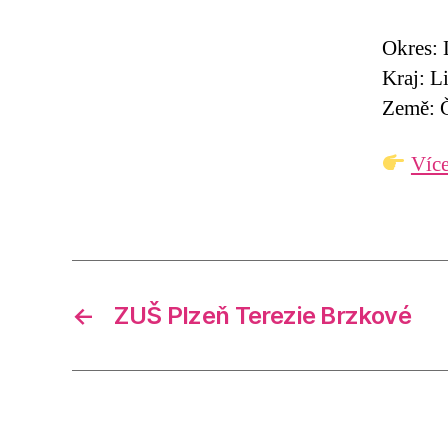
Okres: 
Kraj: L
Země: Č
Více
←
ZUŠ Plzeň Terezie Brzkové