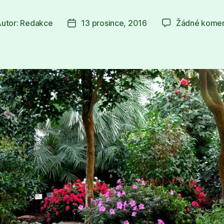
utor:
Redakce
13 prosince, 2016
Žádné komen
or
Datum
spěvku
příspěvku