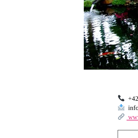
+420
info
www