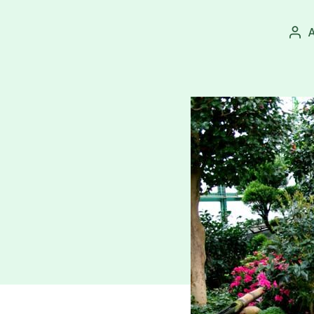
A
Aut
pří