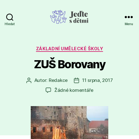
Hledat
Menu
Jeďte
s
dětmi
Rubriky
ZÁKLADNÍ UMĚLECKÉ ŠKOLY
ZUŠ Borovany
Autor:
Redakce
11 srpna, 2017
Autor
Datum
příspěvku
příspěvku
u
Žádné komentáře
textu
s
názvem
ZUŠ
Borovany