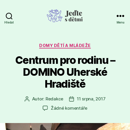
Hledat
Menu
Jeďte
s
dětmi
Rubriky
DOMY DĚTÍ A MLÁDEŽE
Centrum pro rodinu –
DOMINO Uherské
Hradiště
Autor:
Redakce
11 srpna, 2017
Autor
Datum
příspěvku
příspěvku
u
Žádné komentáře
textu
s
názvem