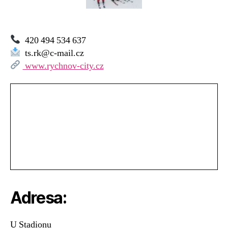
Rychnov
nad
Kněžnou
420 494 534 637
ts.rk@c-mail.cz
www.rychnov-city.cz
Adresa:
U Stadionu