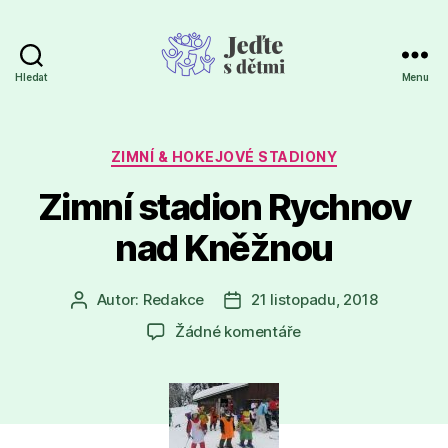
Hledat
Menu
Jeďte
s
dětmi
Rubriky
ZIMNÍ & HOKEJOVÉ STADIONY
Zimní stadion Rychnov
nad Kněžnou
Autor:
Redakce
21 listopadu, 2018
Autor
Datum
příspěvku
příspěvku
u
Žádné komentáře
textu
s
názvem
Zimní
stadion