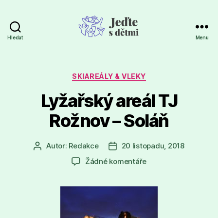
Hledat
Menu
Jeďte
s
dětmi
Rubriky
SKIAREÁLY & VLEKY
Lyžařský areál TJ
Rožnov – Soláň
Autor:
Redakce
20 listopadu, 2018
Autor
Datum
příspěvku
příspěvku
u
Žádné komentáře
textu
s
názvem
Lyžařský
areál