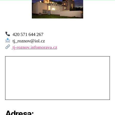
TJ
Rožnov
–
Soláň
420 571 644 267
tj_roznov@iol.cz
tj-roznov.infomorava.cz
Adresa: