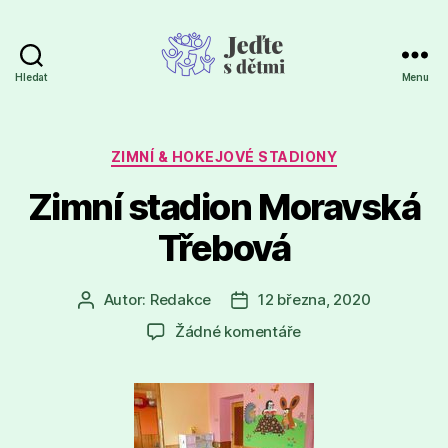
Hledat
Menu
Jeďte
s
dětmi
Rubriky
ZIMNÍ & HOKEJOVÉ STADIONY
Zimní stadion Moravská
Třebová
Autor:
Redakce
12 března, 2020
Autor
Datum
příspěvku
příspěvku
u
Žádné komentáře
textu
s
názvem
Zimní
stadion