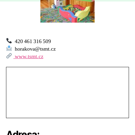
Moravská
Třebová
420 461 316 509
horakova@tsmt.cz
www.tsmt.cz
Adresa: