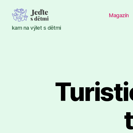
Magazín
Jeďte
kam na výlet s dětmi
s
dětmi
Turist