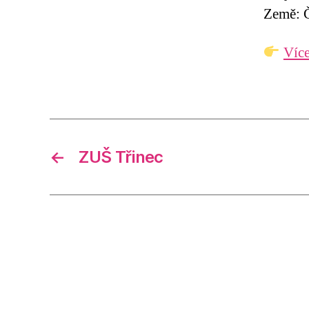
Země: Č
Více
←
ZUŠ Třinec