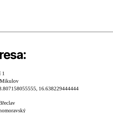
resa:
í 1
 Mikulov
8.807158055555, 16.638229444444
Břeclav
ihomoravský