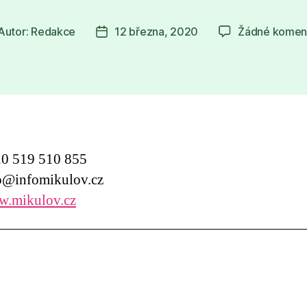
Autor:
Redakce
12 března, 2020
Žádné komen
tor
Datum
íspěvku
příspěvku
0 519 510 855
@infomikulov.cz
.mikulov.cz