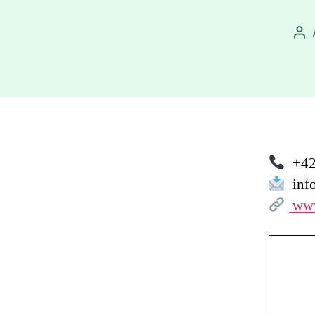
Au
př
+42
info
www