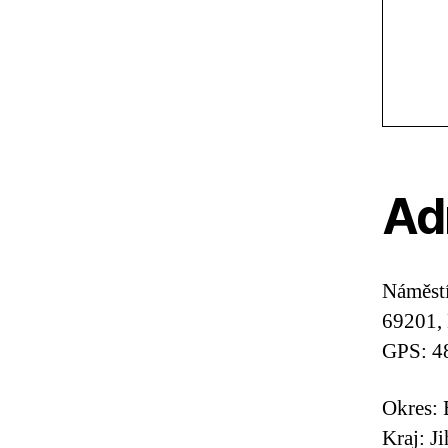
Ad
Náměst
69201,
GPS: 4
Okres: 
Kraj: J