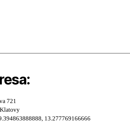
resa:
va 721
 Klatovy
9.394863888888, 13.277769166666