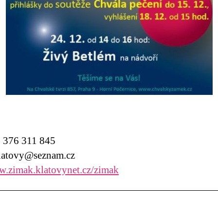
376 311 845
atovy@seznam.cz
.zimak.klatovynet.cz/zimak