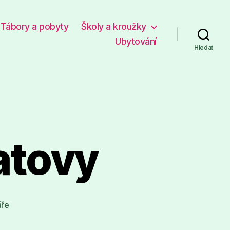
Tábory a pobyty
Školy a kroužky
Ubytování
Hledat
atovy
u
áře
textu
s