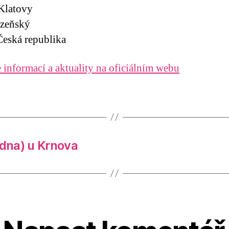
Klatovy
lzeňský
eská republika
 informací a aktuality na oficiálním webu
edna) u Krnova