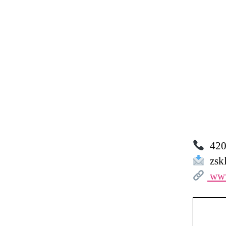
420 
zskl
www