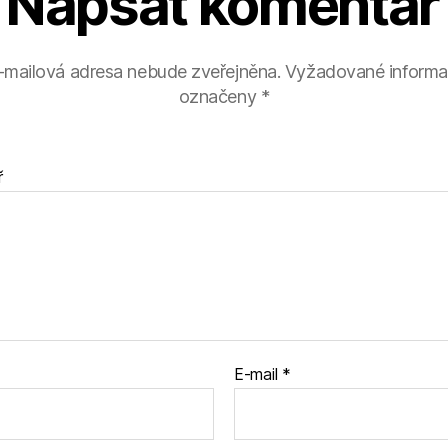
Napsat komentář
-mailová adresa nebude zveřejněna.
Vyžadované informa
označeny
*
ř
E-mail
*