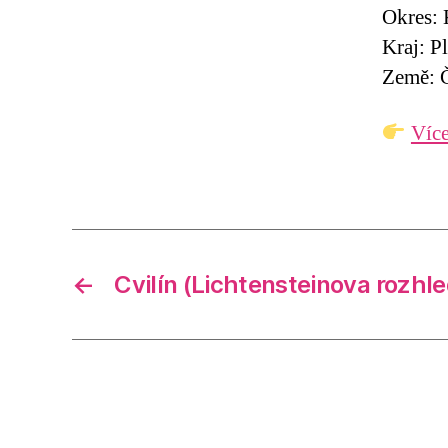
Okres: 
Kraj: P
Země: Č
Více
←
Cvilín (Lichtensteinova rozhl