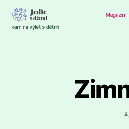
Magazín
Jeďte
kam na výlet s dětmi
s
dětmi
Zimn
A
p