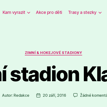
Kam vyrazit
Akce pro děti
Trasy a stezky
Rubriky
ZIMNÍ & HOKEJOVÉ STADIONY
í stadion Kl
Autor:
Redakce
20 září, 2016
Žádné koment
utor
Datum
říspěvku
příspěvku