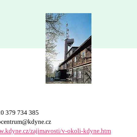
0 379 734 385
centrum@kdyne.cz
.kdyne.cz/zajimavosti/v-okoli-kdyne.htm