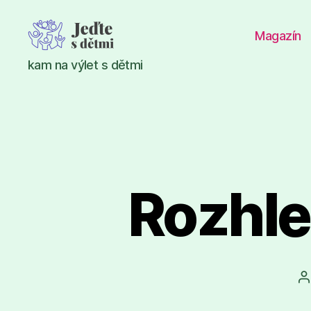
Magazín
Jeďte
kam na výlet s dětmi
s
dětmi
Rozhle
A
p