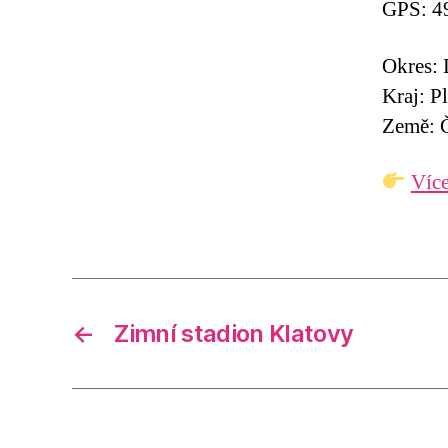
GPS: 4
Okres:
Kraj: P
Země: Č
Více
←
Zimní stadion Klatovy