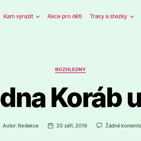
Kam vyrazit
Akce pro děti
Trasy a stezky
Rubriky
ROZHLEDNY
dna Koráb 
Autor:
Redakce
20 září, 2016
Žádné koment
utor
Datum
říspěvku
příspěvku