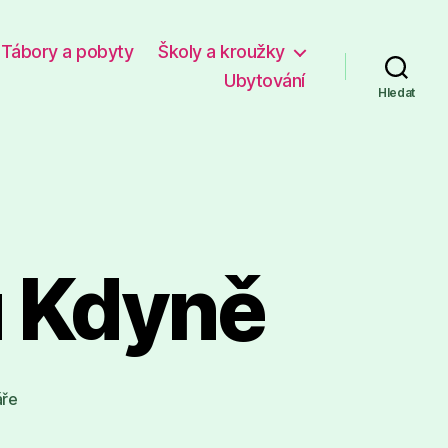
Tábory a pobyty
Školy a kroužky
Ubytování
Hledat
u Kdyně
u
áře
textu
s