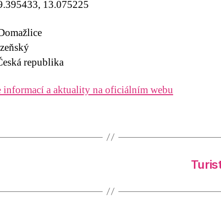
9.395433, 13.075225
 Domažlice
lzeňský
eská republika
 informací a aktuality na oficiálním webu
Turis