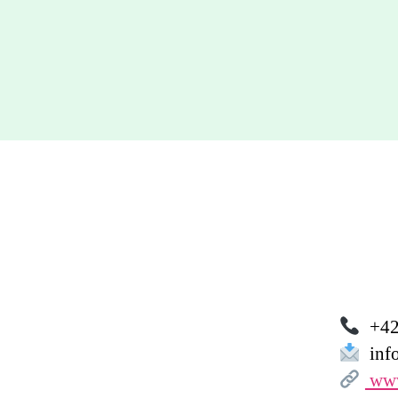
+42
info
www