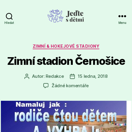
Hledat
Menu
Jeďte
s
dětmi
Rubriky
ZIMNÍ & HOKEJOVÉ STADIONY
Zimní stadion Černošice
Autor:
Redakce
15 ledna, 2018
Autor
Datum
příspěvku
příspěvku
u
Žádné komentáře
textu
s
názvem
Zimní
stadion
Černošice