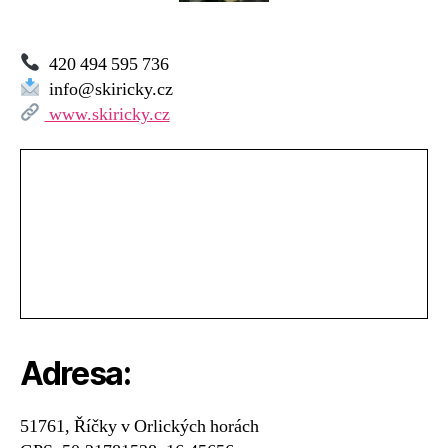
Říčky
v
Orlických
420 494 595 736
horách
info@skiricky.cz
www.skiricky.cz
Adresa:
51761, Říčky v Orlických horách