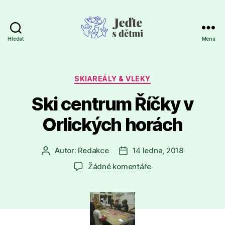
Hledat
Menu
Jeďte
s
dětmi
Rubriky
SKIAREÁLY & VLEKY
Ski centrum Říčky v
Orlických horách
Autor:
Redakce
14 ledna, 2018
Autor
Datum
příspěvku
příspěvku
u
Žádné komentáře
textu
s
názvem
Ski
centrum