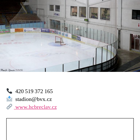
420 519 372 165
stadion@bvx.cz
www.hcbreclav.cz