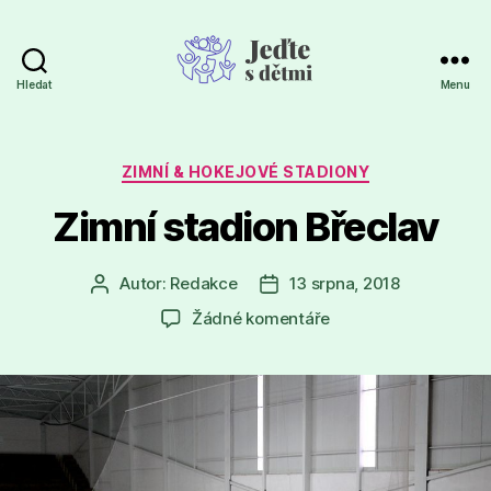
Hledat
Menu
Jeďte
s
dětmi
Rubriky
ZIMNÍ & HOKEJOVÉ STADIONY
Zimní stadion Břeclav
Autor:
Redakce
13 srpna, 2018
Autor
Datum
příspěvku
příspěvku
u
Žádné komentáře
textu
s
názvem
Zimní
stadion
Břeclav