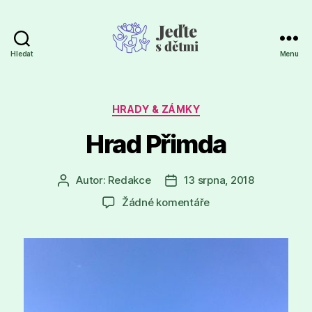
Hledat
Menu
Jeďte
s
dětmi
Rubriky
HRADY & ZÁMKY
Hrad Přimda
Autor:
Redakce
13 srpna, 2018
Autor
Datum
příspěvku
příspěvku
u
Žádné komentáře
textu
s
názvem
Hrad
Přimda