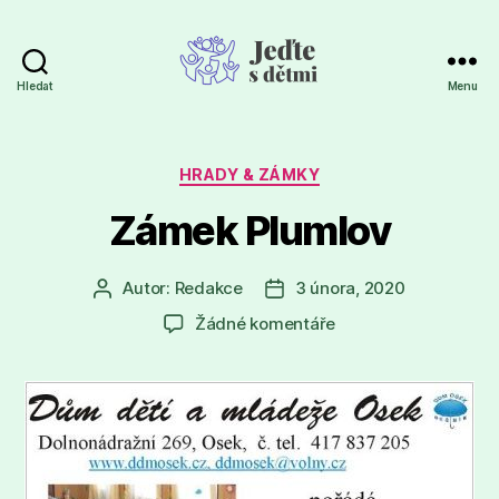
Hledat
Menu
Jeďte
s
dětmi
Rubriky
HRADY & ZÁMKY
Zámek Plumlov
Autor:
Redakce
3 února, 2020
Autor
Datum
příspěvku
příspěvku
u
Žádné komentáře
textu
s
názvem
Zámek
Plumlov