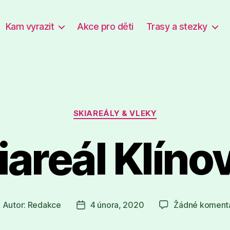
Kam vyrazit
Akce pro děti
Trasy a stezky
Rubriky
SKIAREÁLY & VLEKY
iareál Klíno
Autor:
Redakce
4 února, 2020
Žádné koment
utor
Datum
říspěvku
příspěvku