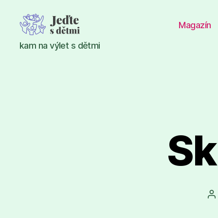
Magazín
Jeďte
kam na výlet s dětmi
s
dětmi
Sk
A
p