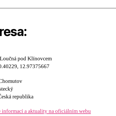
resa:
 Loučná pod Klínovcem
0.40229, 12.97375667
 Chomutov
stecký
eská republika
 informací a aktuality na oficiálním webu