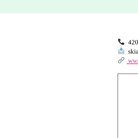
420 
skia
www