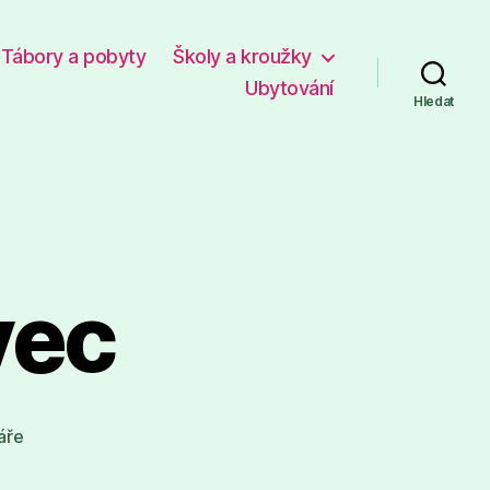
Tábory a pobyty
Školy a kroužky
Ubytování
Hledat
vec
u
áře
textu
s