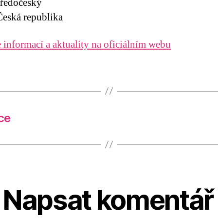
tředočeský
eská republika
 informací a aktuality na oficiálním webu
ce
Napsat komentář