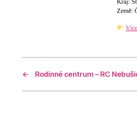
Kraj: S
Země: Č
Více
←
Rodinné centrum – RC Nebuši