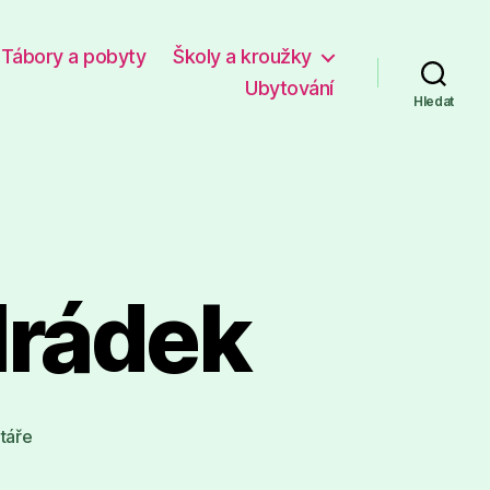
Tábory a pobyty
Školy a kroužky
Ubytování
Hledat
Hrádek
u
táře
textu
s