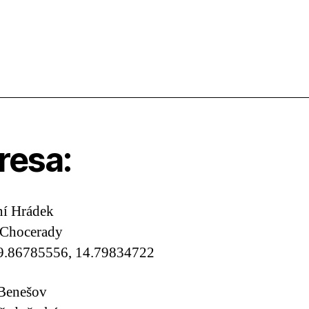
resa:
í Hrádek
 Chocerady
9.86785556, 14.79834722
 Benešov