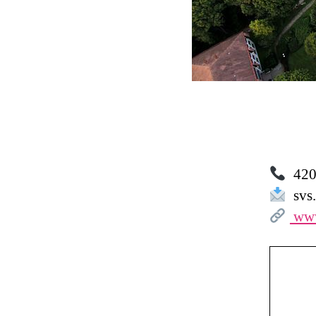
420 
svs.
www