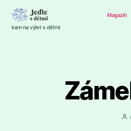
Magazín
Jeďte
kam na výlet s dětmi
s
dětmi
Zámek
Au
př