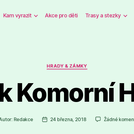
Kam vyrazit
Akce pro děti
Trasy a stezky
Rubriky
HRADY & ZÁMKY
 Komorní 
Autor:
Redakce
24 března, 2018
Žádné komen
tor
Datum
íspěvku
příspěvku