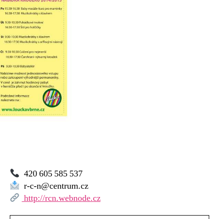
–
RC
Nebušice
420 605 585 537
r-c-n@centrum.cz
http://rcn.webnode.cz