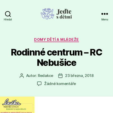
Hledat
Menu
Jeďte
s
dětmi
Rubriky
DOMY DĚTÍ A MLÁDEŽE
Rodinné centrum – RC
Nebušice
Autor:
Redakce
23 března, 2018
Autor
Datum
příspěvku
příspěvku
u
Žádné komentáře
textu
s
názvem
Rodinné
centrum