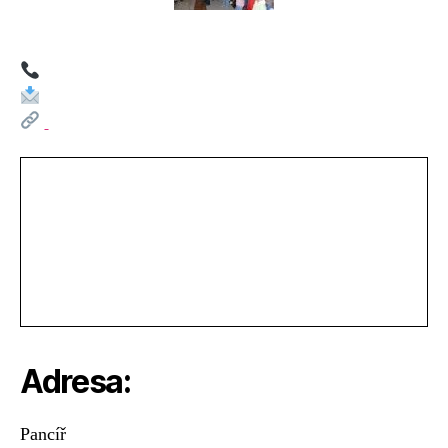
Horizont,
Železná
Ruda
–
Špičák
Adresa:
Pancíř