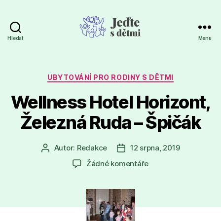
Hledat
Menu
Jeďte
s
dětmi
Rubriky
UBYTOVÁNÍ PRO RODINY S DĚTMI
Wellness Hotel Horizont,
Železná Ruda – Špičák
Autor:
Redakce
12 srpna, 2019
Autor
Datum
příspěvku
příspěvku
u
Žádné komentáře
textu
s
názvem
Wellness
Hotel