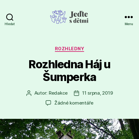
Hledat
Menu
Jeďte
s
dětmi
Rubriky
ROZHLEDNY
Rozhledna Háj u
Šumperka
Autor:
Redakce
11 srpna, 2019
Autor
Datum
příspěvku
příspěvku
u
Žádné komentáře
textu
s
názvem
Rozhledna
Háj