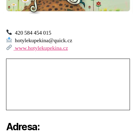
420 584 454 015
hotylekupekina@quick.cz
www.hotylekupekina.cz
Adresa: