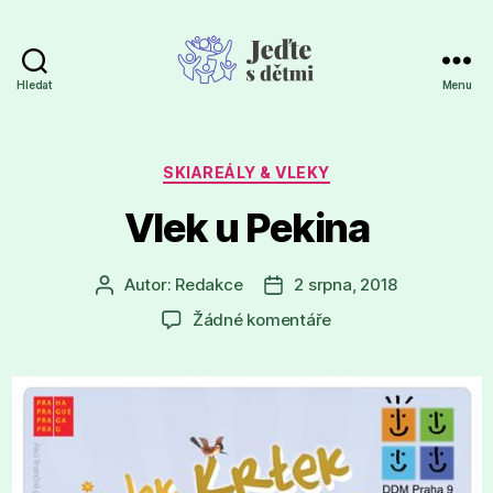
Hledat
Menu
Jeďte
s
dětmi
Rubriky
SKIAREÁLY & VLEKY
Vlek u Pekina
Autor:
Redakce
2 srpna, 2018
Autor
Datum
příspěvku
příspěvku
u
Žádné komentáře
textu
s
názvem
Vlek
u
Pekina