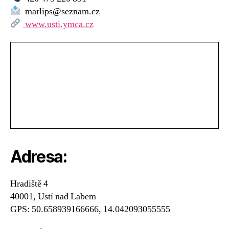
–
marlips@seznam.cz
MC
www.usti.ymca.cz
Pohádka
Adresa:
Hradiště 4
40001, Ustí nad Labem
GPS: 50.658939166666, 14.042093055555