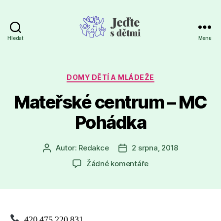
Hledat
Menu
Jeďte
s
dětmi
Rubriky
DOMY DĚTÍ A MLÁDEŽE
Mateřské centrum – MC
Pohádka
Autor:
Redakce
2 srpna, 2018
Autor
Datum
příspěvku
příspěvku
u
Žádné komentáře
textu
s
názvem
Mateřské
centrum
420 475 220 831