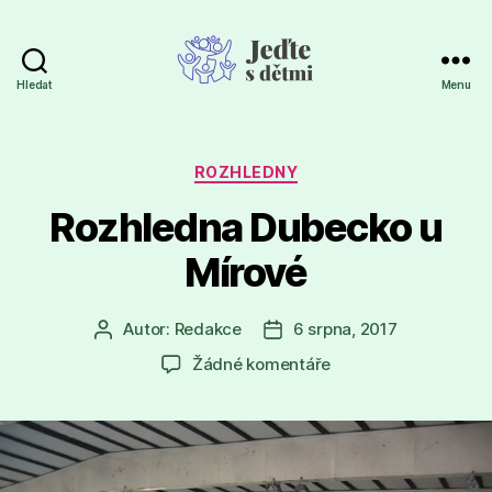
Hledat
Menu
Jeďte
s
dětmi
Rubriky
ROZHLEDNY
Rozhledna Dubecko u
Mírové
Autor:
Redakce
6 srpna, 2017
Autor
Datum
příspěvku
příspěvku
u
Žádné komentáře
textu
s
názvem
Rozhledna
Dubecko