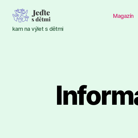
Magazín
Jeďte
kam na výlet s dětmi
s
dětmi
Inform