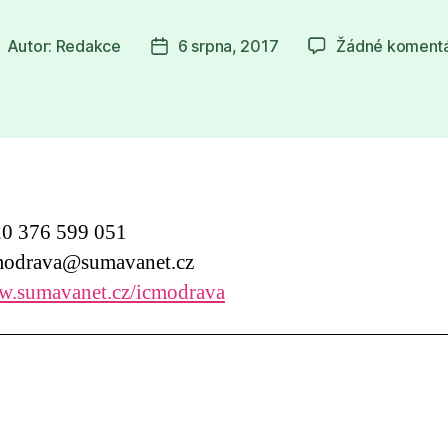
Autor:
Redakce
6 srpna, 2017
Žádné koment
utor
Datum
říspěvku
příspěvku
0 376 599 051
odrava@sumavanet.cz
.sumavanet.cz/icmodrava