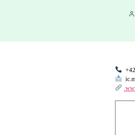
A
p
+42
ic.m
www