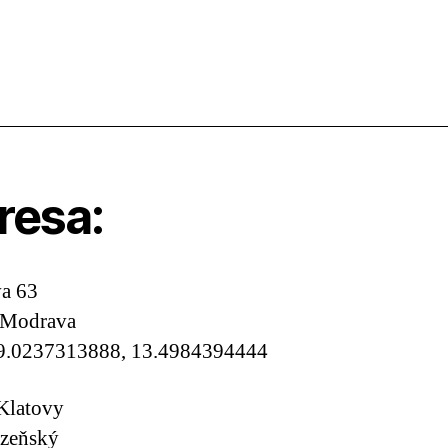
resa:
a 63
 Modrava
9.0237313888, 13.4984394444
Klatovy
lzeňský