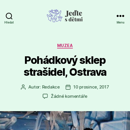
Hledat
Menu
Jeďte
s
dětmi
Rubriky
MUZEA
Pohádkový sklep
strašidel, Ostrava
Autor:
Redakce
10 prosince, 2017
Autor
Datum
příspěvku
příspěvku
u
Žádné komentáře
textu
s
názvem
Pohádkový
sklep