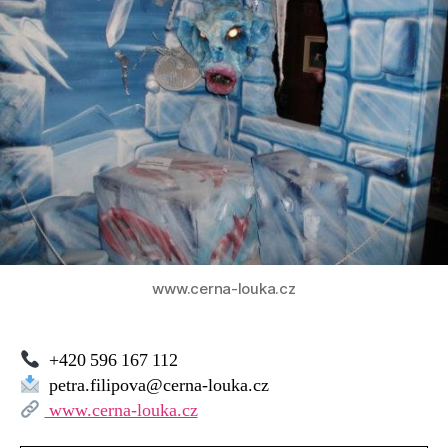
strašidel,
Ostrava
www.cerna-louka.cz
+420 596 167 112
petra.filipova@cerna-louka.cz
www.cerna-louka.cz