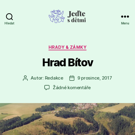
Hledat
Menu
Jeďte
s
dětmi
Rubriky
HRADY & ZÁMKY
Hrad Bítov
Autor:
Redakce
9 prosince, 2017
Autor
Datum
příspěvku
příspěvku
u
Žádné komentáře
textu
s
názvem
Hrad
Bítov