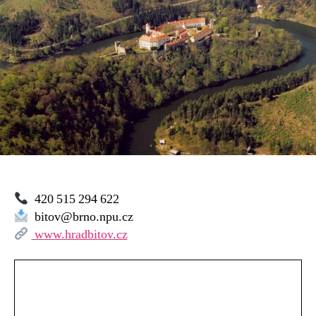
420 515 294 622
bitov@brno.npu.cz
www.hradbitov.cz