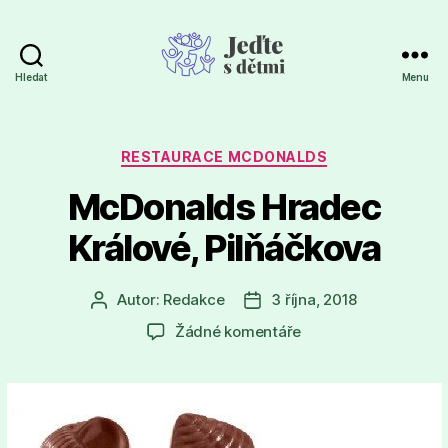
Hledat
Menu
Jeďte
s
dětmi
Rubriky
RESTAURACE MCDONALDS
McDonalds Hradec
Králové, Pilňáčkova
Autor:
Redakce
3 října, 2018
Autor
Datum
příspěvku
příspěvku
u
Žádné komentáře
textu
s
názvem
McDonalds
Hradec