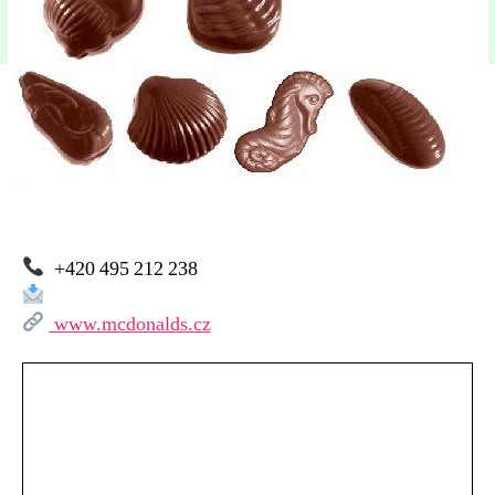
Králové,
Pilňáčkova
+420 495 212 238
www.mcdonalds.cz