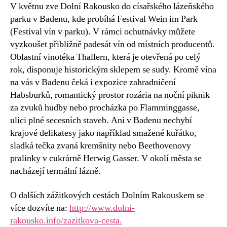
V květnu zve Dolní Rakousko do císařského lázeňského
parku v Badenu, kde probíhá Festival Wein im Park
(Festival vín v parku). V rámci ochutnávky můžete
vyzkoušet přibližně padesát vín od místních producentů.
Oblastní vinotéka Thallern, která je otevřená po celý
rok, disponuje historickým sklepem se sudy. Kromě vína
na vás v Badenu čeká i expozice zahradničení
Habsburků, romantický prostor rozária na noční piknik
za zvuků hudby nebo procházka po Flamminggasse,
ulici plné secesních staveb. Ani v Badenu nechybí
krajové delikatesy jako například smažené kuřátko,
sladká tečka zvaná kremšnity nebo Beethovenovy
pralinky v cukrárně Herwig Gasser. V okolí města se
nacházejí termální lázně.
O dalších zážitkových cestách Dolním Rakouskem se
více dozvíte na:
http://www.dolni-
rakousko.info/zazitkova-cesta.