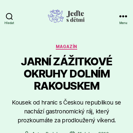
Hledat
Menu
Jeďte
s
dětmi
Rubriky
MAGAZÍN
JARNÍ ZÁŽITKOVÉ
OKRUHY DOLNÍM
RAKOUSKEM
Kousek od hranic s Českou republikou se
nachází gastronomický ráj, který
prozkoumáte za prodloužený víkend.