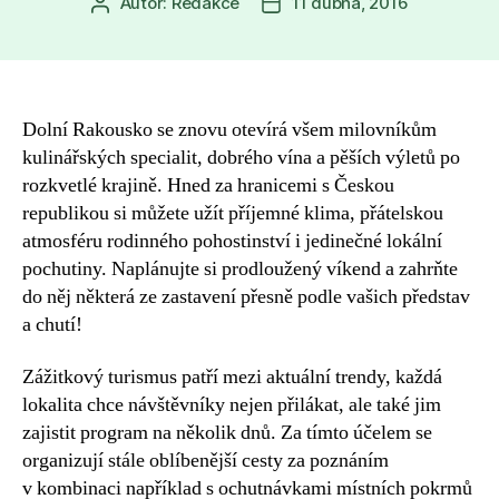
Autor:
Redakce
11 dubna, 2016
Autor
Datum
příspěvku
příspěvku
Dolní Rakousko se znovu otevírá všem milovníkům
kulinářských specialit, dobrého vína a pěších výletů po
rozkvetlé krajině. Hned za hranicemi s Českou
republikou si můžete užít příjemné klima, přátelskou
atmosféru rodinného pohostinství i jedinečné lokální
pochutiny. Naplánujte si prodloužený víkend a zahrňte
do něj některá ze zastavení přesně podle vašich představ
a chutí!
Zážitkový turismus patří mezi aktuální trendy, každá
lokalita chce návštěvníky nejen přilákat, ale také jim
zajistit program na několik dnů. Za tímto účelem se
organizují stále oblíbenější cesty za poznáním
v kombinaci například s ochutnávkami místních pokrmů