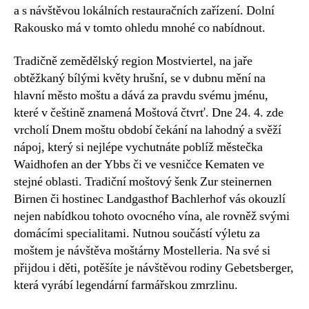
a s návštěvou lokálních restauračních zařízení. Dolní
Rakousko má v tomto ohledu mnohé co nabídnout.
Tradičně zemědělský region Mostviertel, na jaře
obtěžkaný bílými květy hrušní, se v dubnu mění na
hlavní město moštu a dává za pravdu svému jménu,
které v češtině znamená Moštová čtvrť. Dne 24. 4. zde
vrcholí Dnem moštu období čekání na lahodný a svěží
nápoj, který si nejlépe vychutnáte poblíž městečka
Waidhofen an der Ybbs či ve vesničce Kematen ve
stejné oblasti. Tradiční moštový šenk Zur steinernen
Birnen či hostinec Landgasthof Bachlerhof vás okouzlí
nejen nabídkou tohoto ovocného vína, ale rovněž svými
domácími specialitami. Nutnou součástí výletu za
moštem je návštěva moštárny Mostelleria. Na své si
přijdou i děti, potěšíte je návštěvou rodiny Gebetsberger,
která vyrábí legendární farmářskou zmrzlinu.