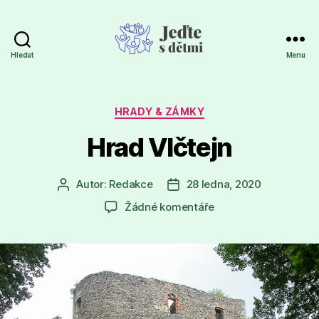
Hledat
Menu
Jeďte
s
dětmi
Rubriky
HRADY & ZÁMKY
Hrad Vlčtejn
Autor:
Redakce
28 ledna, 2020
Autor
Datum
příspěvku
příspěvku
u
Žádné komentáře
textu
s
názvem
Hrad
Vlčtejn