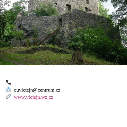
ouvlctejn@centrum.cz
www.vlctejn.wz.cz