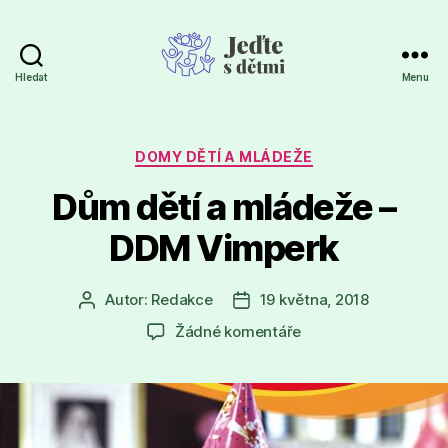
Hledat
Menu
Jeďte
s
dětmi
Rubriky
DOMY DĚTÍ A MLÁDEŽE
Dům dětí a mládeže –
DDM Vimperk
Autor:
Redakce
19 května, 2018
Autor
Datum
příspěvku
příspěvku
u
Žádné komentáře
textu
s
názvem
Dům
dětí