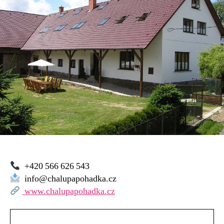
–
Jimramovské
Pavlovice
+420 566 626 543
info@chalupapohadka.cz
www.chalupapohadka.cz