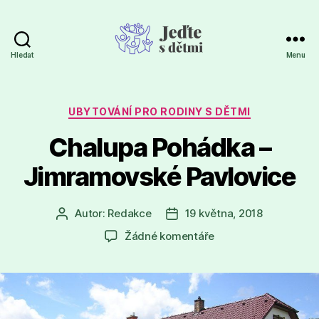
Hledat
Menu
Jeďte
s
dětmi
Rubriky
UBYTOVÁNÍ PRO RODINY S DĚTMI
Chalupa Pohádka –
Jimramovské Pavlovice
Autor:
Redakce
19 května, 2018
Autor
Datum
příspěvku
příspěvku
u
Žádné komentáře
textu
s
názvem
Chalupa
Pohádka