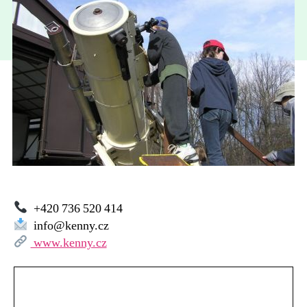
Kenny
Frýdek
Místek
+420 736 520 414
info@kenny.cz
www.kenny.cz