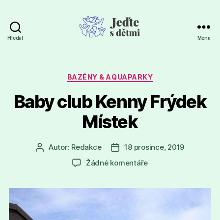
Hledat
Menu
Jeďte
s
dětmi
Rubriky
BAZÉNY & AQUAPARKY
Baby club Kenny Frýdek
Místek
Autor:
Redakce
18 prosince, 2019
Autor
Datum
příspěvku
příspěvku
u
Žádné komentáře
textu
s
názvem
Baby
club