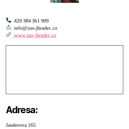
Nováka,
Jindřichův
Hradec
420 384 361 909
info@zus-jhradec.cz
www.zus-jhradec.cz
Adresa:
Janderova 165