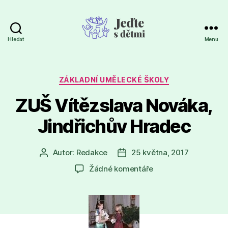
Hledat
Menu
Jeďte
s
dětmi
Rubriky
ZÁKLADNÍ UMĚLECKÉ ŠKOLY
ZUŠ Vítězslava Nováka,
Jindřichův Hradec
Autor:
Redakce
25 května, 2017
Autor
Datum
příspěvku
příspěvku
u
Žádné komentáře
textu
s
názvem
ZUŠ
Vítězslava