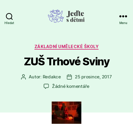
Hledat
Menu
Jeďte
s
dětmi
Rubriky
ZÁKLADNÍ UMĚLECKÉ ŠKOLY
ZUŠ Trhové Sviny
Autor:
Redakce
25 prosince, 2017
Autor
Datum
příspěvku
příspěvku
u
Žádné komentáře
textu
s
názvem
ZUŠ
Trhové
Sviny