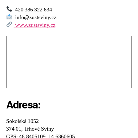
420 386 322 634
info@zustsviny.cz
www.zustsviny.cz
Adresa:
Sokolská 1052
374 01, Trhové Sviny
GPS: 48.8405109, 14.6360605