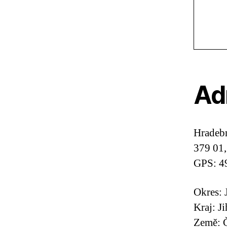
Ad
Hradeb
379 01,
GPS: 4
Okres: 
Kraj: J
Země: Č