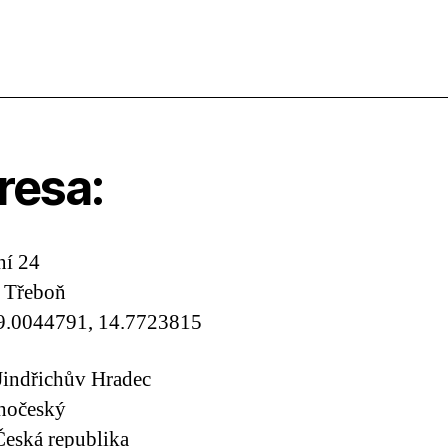
resa:
ní 24
 Třeboň
9.0044791, 14.7723815
Jindřichův Hradec
ihočeský
eská republika