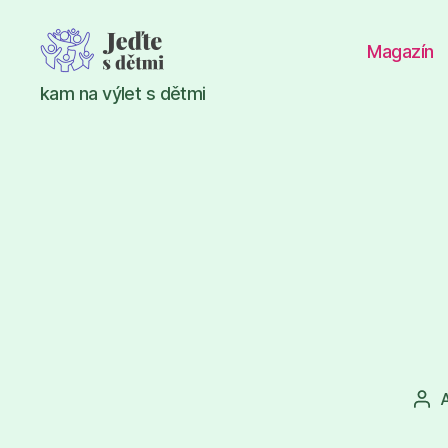
Magazín
Jeďte
kam na výlet s dětmi
s
dětmi
Aut
pří