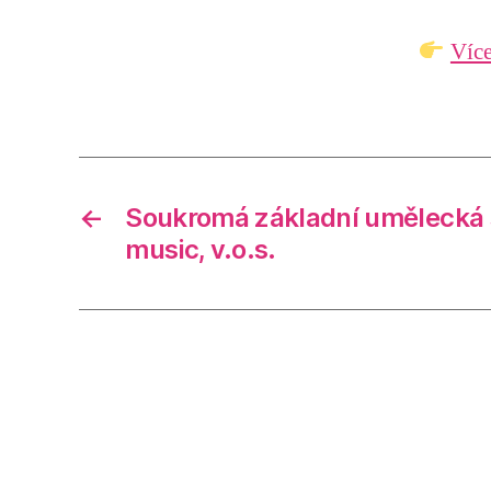
Více
←
Soukromá základní umělecká š
music, v.o.s.