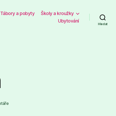
Tábory a pobyty
Školy a kroužky
Ubytování
Hledat
ň
u
táře
textu
s