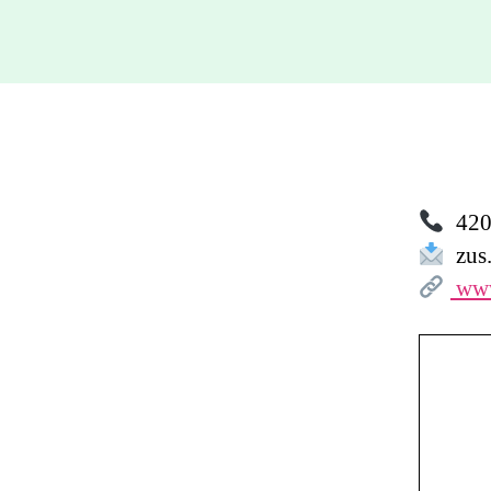
420 
zus.
www