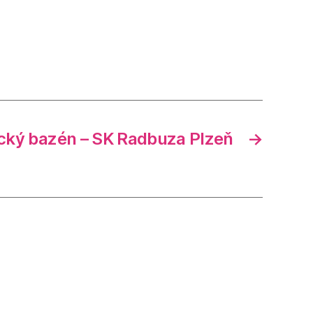
cký bazén – SK Radbuza Plzeň
→