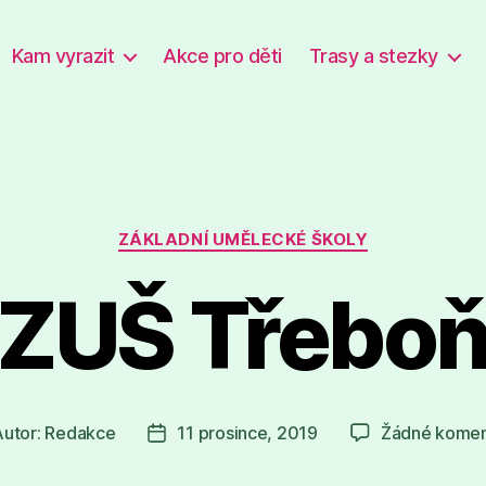
Kam vyrazit
Akce pro děti
Trasy a stezky
Rubriky
ZÁKLADNÍ UMĚLECKÉ ŠKOLY
ZUŠ Třebo
Autor:
Redakce
11 prosince, 2019
Žádné komen
or
Datum
spěvku
příspěvku