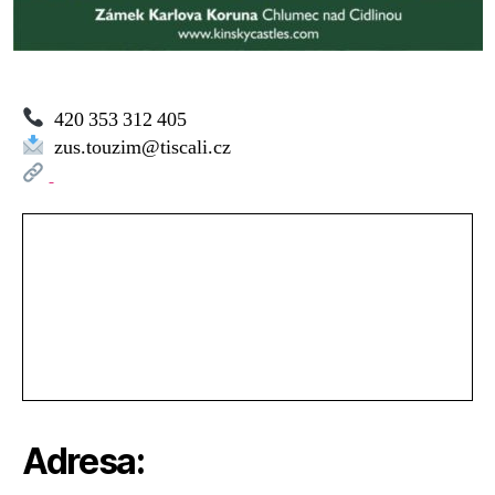
420 353 312 405
zus.touzim@tiscali.cz
Adresa: