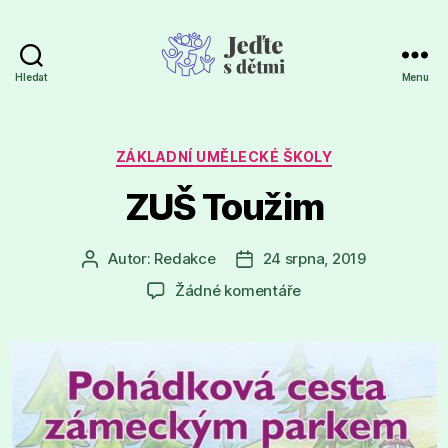
Hledat
Menu
Jeďte
s
dětmi
Rubriky
ZÁKLADNÍ UMĚLECKÉ ŠKOLY
ZUŠ Toužim
Autor:
Redakce
24 srpna, 2019
Autor
Datum
příspěvku
příspěvku
u
Žádné komentáře
textu
s
názvem
ZUŠ
Toužim