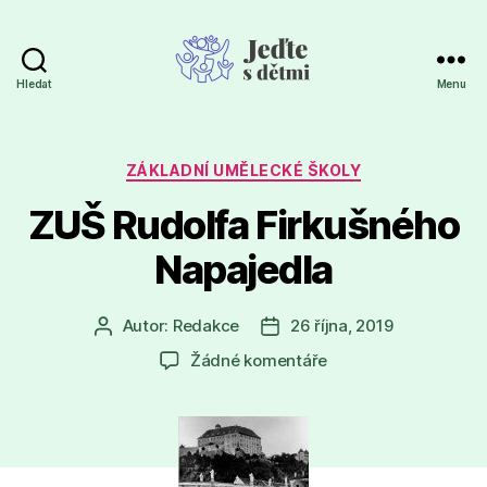
Hledat
Menu
Jeďte
s
dětmi
Rubriky
ZÁKLADNÍ UMĚLECKÉ ŠKOLY
ZUŠ Rudolfa Firkušného
Napajedla
Autor:
Redakce
26 října, 2019
Autor
Datum
příspěvku
příspěvku
u
Žádné komentáře
textu
s
názvem
ZUŠ
Rudolfa