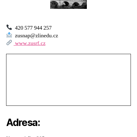
Firkušného
Napajedla
420 577 944 257
zusnap@zlinedu.cz
www.zusrf.cz
Adresa: